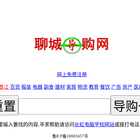
网上免费注册
香江
百货
服装
电器
副食
建材
家居
物流
教育
餐饮
广告
房产
医
输入要找的内容,寻求帮助请访问
长虹电脑学校网站
或拨打电话：0
鲁ICP备10003457号