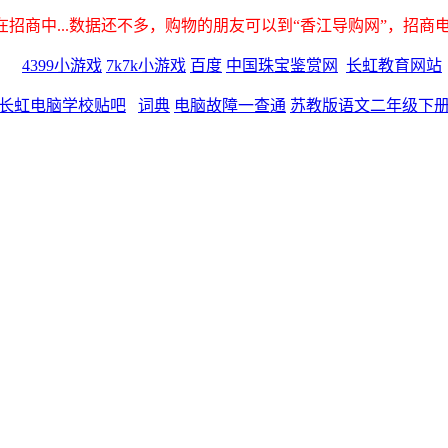
招商中...数据还不多，购物的朋友可以到“香江导购网”，招商电话：06
4399小游戏
7k7k小游戏
百度
中国珠宝鉴赏网
长虹教育网站
长虹电脑学校贴吧
词典
电脑故障一查通
苏教版语文二年级下