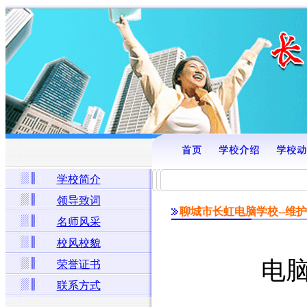
学校简介
领导致词
聊城市长虹电脑学校--维护
名师风采
校风校貌
电
荣誉证书
联系方式