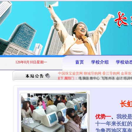
126年8月10日星期一
中国珠宝鉴赏网
聊城导购网
香江导购网
金翠珠
长虹电脑学校下属部门：
电脑急救中心
飞翔外语
会计培训中
长
优势一
、
我校
十一年来长虹
为鲁西地区享有