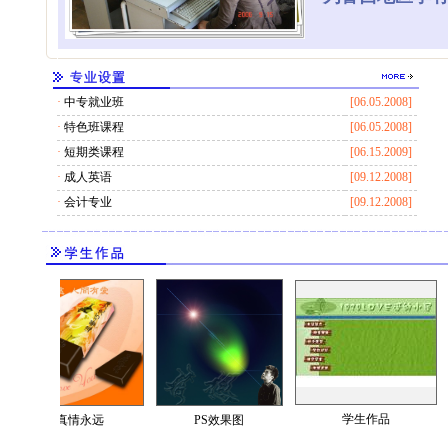
·
中专就业班
[06.05.2008]
·
特色班课程
[06.05.2008]
·
短期类课程
[06.15.2009]
·
成人英语
[09.12.2008]
·
会计专业
[09.12.2008]
学生作品
真情永远
PS效果图